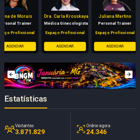
a de Morais
Dra. Carla Krosskaya
Juliana Martins
onal Trainer
Médica Ginecologista
Personal Trainer
o Profissional
Espaço Profissional
Espaço Profissional
E
AGENDAR
AGENDAR
AGENDAR
Estatísticas
Visitantes
Online agora
3.871.829
24.346