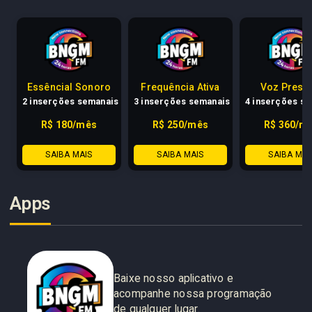
Essêncial Sonoro
Frequência Ativa
Voz Prese
2 inserções semanais
3 inserções semanais
4 inserções s
R$ 180/mês
R$ 250/mês
R$ 360/m
SAIBA MAIS
SAIBA MAIS
SAIBA MAI
Apps
Baixe nosso aplicativo e
acompanhe nossa programação
de qualquer lugar.