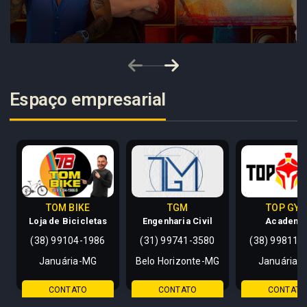
Espaço empresarial
TOM BIKE
TGM
TOP GY
Loja de Bicicletas
Engenharia Civil
Academi
(38) 99104-1986
(31) 99741-3580
(38) 99811-
Januária-MG
Belo Horizonte-MG
Januária-
CONTATO
CONTATO
CONTATO