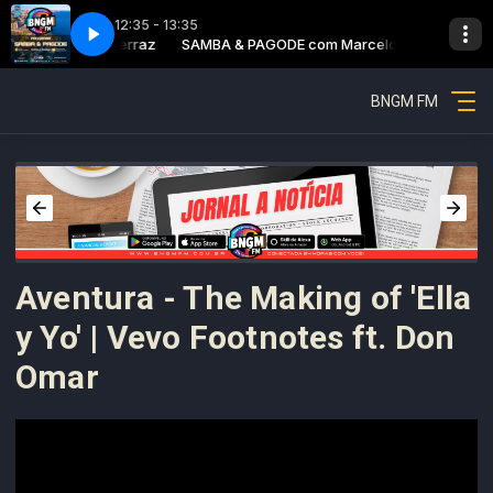
12:35 - 13:35
Marcelo Ferraz
te 2
SAMBA & PAGODE com Marcelo Ferraz
Samba & pagode - Parte 2
BNGM FM
Aventura - The Making of 'Ella
y Yo' | Vevo Footnotes ft. Don
Omar