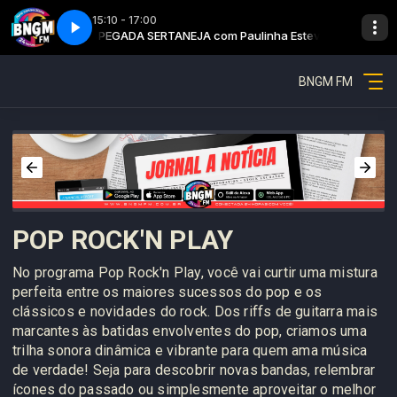
15:10 - 17:00
linha Esteves
Pegada sertaneja - Parte 1
PEGADA SERTANEJA com Paulinha Esteves
BNGM FM
POP ROCK'N PLAY
No programa Pop Rock'n Play, você vai curtir uma mistura
perfeita entre os maiores sucessos do pop e os
clássicos e novidades do rock. Dos riffs de guitarra mais
marcantes às batidas envolventes do pop, criamos uma
trilha sonora dinâmica e vibrante para quem ama música
de verdade! Seja para descobrir novas bandas, relembrar
ícones do passado ou simplesmente aproveitar o melhor