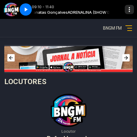
09:10 - 11:40
MANHÂ) com Jhonatas Gonçalves
Show da manhã - Parte 1
Adrenalina - Show da manhã - Parte 1
ADRENALINA (SHOW DA MANHÂ) com 
BNGM FM
LOCUTORES
Locutor