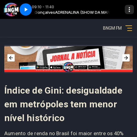
09:10 - 11:40
 Jhonatas Gonçalves
nhã - Parte 1
Adrenalina - Show da manhã - Parte 1
ADRENALINA (SHOW DA MANHÂ) com Jhonatas Go
BNGM FM
Índice de Gini: desigualdade
em metrópoles tem menor
nível histórico
Aumento de renda no Brasil foi maior entre os 40%