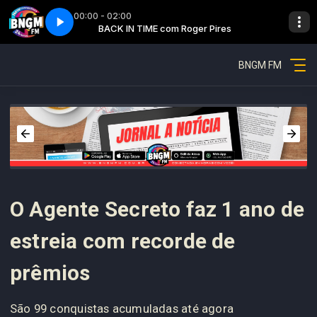
00:00 - 02:00
 Pires
e 4
BACK IN TIME com Roger Pires
The music of time - Parte 4
BNGM FM
O Agente Secreto faz 1 ano de
estreia com recorde de
prêmios
São 99 conquistas acumuladas até agora