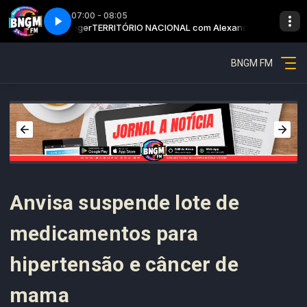
07:00 - 08:05
exandre Dreger
2
Território nacional - Parte 2
TERRITÓRIO NACIONAL com Alexandre Dreger
BNGM FM
Anvisa suspende lote de
medicamentos para
hipertensão e câncer de
mama