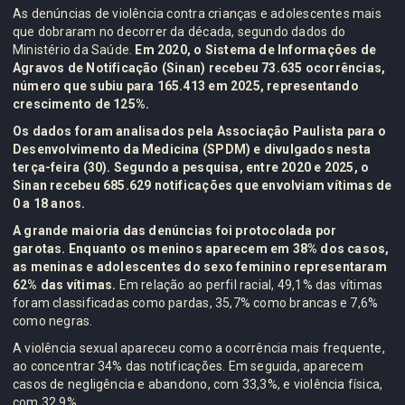
As denúncias de violência contra crianças e adolescentes mais
que dobraram no decorrer da década, segundo dados do
Ministério da Saúde.
Em 2020, o Sistema de Informações de
Agravos de Notificação (Sinan) recebeu 73.635 ocorrências,
número que subiu para 165.413 em 2025, representando
crescimento de 125%.
Os dados foram analisados pela Associação Paulista para o
Desenvolvimento da Medicina (SPDM) e divulgados nesta
terça-feira (30).
Segundo a pesquisa, entre 2020 e 2025, o
Sinan recebeu 685.629 notificações que envolviam vítimas de
0 a 18 anos.
A grande maioria das denúncias foi protocolada por
garotas. Enquanto os meninos aparecem em 38% dos casos,
as meninas e adolescentes do sexo feminino representaram
62% das vítimas.
Em relação ao perfil racial, 49,1% das vítimas
foram classificadas como pardas, 35,7% como brancas e 7,6%
como negras.
A violência sexual apareceu como a ocorrência mais frequente,
ao concentrar 34% das notificações. Em seguida, aparecem
casos de negligência e abandono, com 33,3%, e violência física,
com 32,9%.