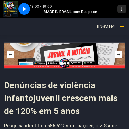
18:00 - 19:00
a Ipsen
2
MADE IN BRASIL com Bia Ipsen
Made in Brazil - Parte 2
BNGM FM
Denúncias de violência
infantojuvenil crescem mais
de 120% em 5 anos
Pesquisa identifica 685.629 notificações, diz Saúde