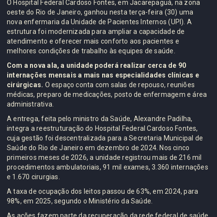
O Hospital Federal Cardoso Fontes, em Jacarepaguá, na zona
oeste do Rio de Janeiro, ganhou nesta terça-feira (30) uma
nova enfermaria da Unidade de Pacientes Internos (UPI). A
estrutura foi modernizada para ampliar a capacidade de
atendimento e oferecer mais conforto aos pacientes e
melhores condições de trabalho às equipes de saúde.
Com a nova ala, a unidade poderá realizar cerca de 90
internações mensais a mais nas especialidades clínicas e
cirúrgicas.
O espaço conta com salas de repouso, reuniões
médicas, preparo de medicações, posto de enfermagem e área
administrativa.
A entrega, feita pelo ministro da Saúde, Alexandre Padilha,
integra a reestruturação do Hospital Federal Cardoso Fontes,
cuja gestão foi descentralizada para a Secretaria Municipal de
Saúde do Rio de Janeiro em dezembro de 2024. Nos cinco
primeiros meses de 2026, a unidade registrou mais de 216 mil
procedimentos ambulatoriais, 91 mil exames, 3.360 internações
e 1.670 cirurgias.
A taxa de ocupação dos leitos passou de 63%, em 2024, para
98%, em 2025, segundo o Ministério da Saúde.
As ações fazem parte da recuperação da rede federal de saúde