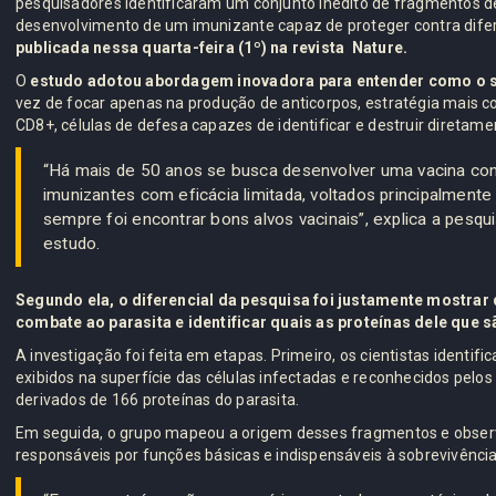
pesquisadores identificaram um conjunto inédito de fragmentos d
desenvolvimento de um imunizante capaz de proteger contra difer
publicada nessa quarta-feira (1º) na revista Nature.
O
estudo adotou abordagem inovadora para entender como o s
vez de focar apenas na produção de anticorpos, estratégia mais co
CD8+, células de defesa capazes de identificar e destruir diretame
“Há mais de 50 anos se busca desenvolver uma vacina con
imunizantes com eficácia limitada, voltados principalmente 
sempre foi encontrar bons alvos vacinais”, explica a pesq
estudo.
Segundo ela, o diferencial da pesquisa foi justamente mostra
combate ao parasita e identificar quais as proteínas dele que
A investigação foi feita em etapas. Primeiro, os cientistas identi
exibidos na superfície das células infectadas e reconhecidos pelos 
derivados de 166 proteínas do parasita.
Em seguida, o grupo mapeou a origem desses fragmentos e obser
responsáveis por funções básicas e indispensáveis à sobrevivência