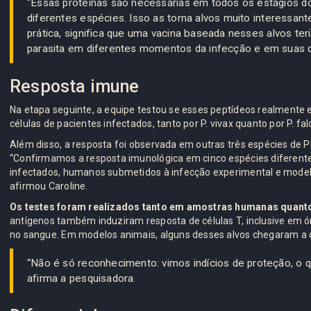
“Essas proteínas são necessárias em todos os estágios do 
diferentes espécies. Isso as torna alvos muito interessant
prática, significa que uma vacina baseada nesses alvos ter
parasita em diferentes momentos da infecção e em suas di
Resposta imune
Na etapa seguinte, a equipe testou se esses peptídeos realment
células de pacientes infectados, tanto por P. vivax quanto por P. f
Além disso, a resposta foi observada em outras três espécies de
“Confirmamos a resposta imunológica em cinco espécies diferent
infectados, humanos submetidos à infecção experimental e mode
afirmou Caroline.
Os testes foram realizados tanto em amostras humanas quant
antígenos também induziram resposta de células T, inclusive em ór
no sangue. Em modelos animais, alguns desses alvos chegaram a de
“Não é só reconhecimento: vimos indícios de proteção, o 
afirma a pesquisadora.