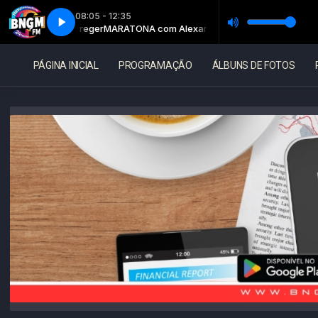
08:05 - 12:35
exandre Dreger
te 6
Maratona - Parte 6
MARATONA com Alexandre Dreger
PÁGINA INICIAL
PROGRAMAÇÃO
ÁLBUNS DE FOTOS