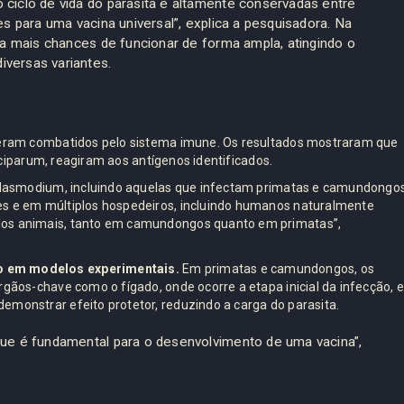
ciclo de vida do parasita e altamente conservadas entre
es para uma vacina universal”, explica a pesquisadora. Na
ia mais chances de funcionar de forma ampla, atingindo o
versas variantes.
e eram combatidos pelo sistema imune. Os resultados mostraram que
alciparum, reagiram aos antígenos identificados.
 Plasmodium, incluindo aquelas que infectam primatas e camundongos
es e em múltiplos hospedeiros, incluindo humanos naturalmente
los animais, tanto em camundongos quanto em primatas”,
o em modelos experimentais.
Em primatas e camundongos, os
gãos-chave como o fígado, onde ocorre a etapa inicial da infecção, e
monstrar efeito protetor, reduzindo a carga do parasita.
que é fundamental para o desenvolvimento de uma vacina”,