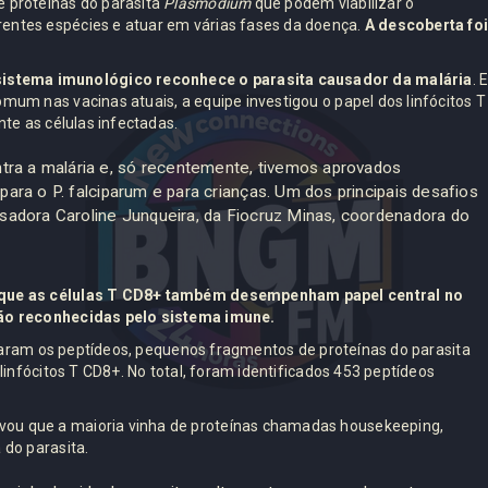
e proteínas do parasita
Plasmodium
que podem viabilizar o
entes espécies e atuar em várias fases da doença.
A descoberta fo
istema imunológico reconhece o parasita causador da malária
. 
mum nas vacinas atuais, a equipe investigou o papel dos linfócitos T
nte as células infectadas.
tra a malária e, só recentemente, tivemos aprovados
para o P. falciparum e para crianças. Um dos principais desafios
uisadora Caroline Junqueira, da Fiocruz Minas, coordenadora do
r que as células T CD8+ também desempenham papel central no
 são reconhecidas pelo sistema imune.
ficaram os peptídeos, pequenos fragmentos de proteínas do parasita
linfócitos T CD8+. No total, foram identificados 453 peptídeos
vou que a maioria vinha de proteínas chamadas housekeeping,
 do parasita.