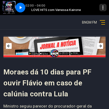
02:00 - 04:00
airone
Love hits - Parte 4
LOVE HITS com Vanessa Kairone
BNGM FM
Moraes dá 10 dias para PF
ouvir Flávio em caso de
calúnia contra Lula
Ministro seguiu parecer do procurador-geral da