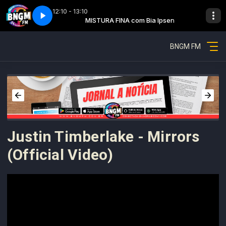
12:10 - 13:10
 Bia Ipsen
rte 1
Mistura fina - Parte 1
MISTURA FINA com Bia Ipsen
BNGM FM
Justin Timberlake - Mirrors
(Official Video)