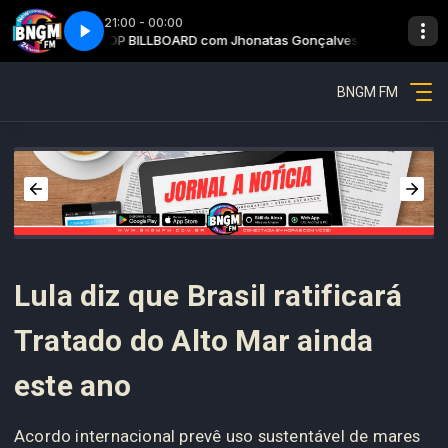
21:00 - 00:00
onçalves
TOP BILLBOARD com Jhonatas Gonçalves
Top billboard - Parte 3
BNGM FM
Lula diz que Brasil ratificará
Tratado do Alto Mar ainda
este ano
Acordo internacional prevê uso sustentável de mares