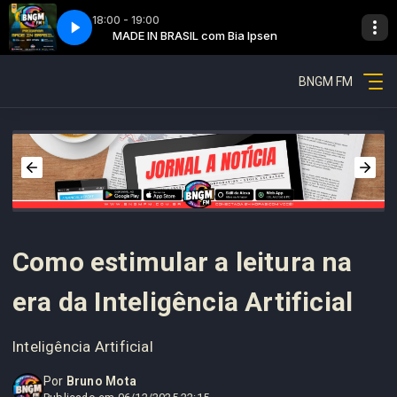
18:00 - 19:00
en
MADE IN BRASIL com Bia Ipsen
Made in Brazil - Parte 2
BNGM FM
Como estimular a leitura na
era da Inteligência Artificial
Inteligência Artificial
Por
Bruno Mota