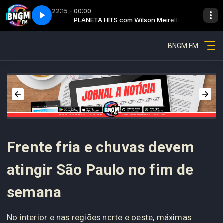
22:15 - 00:00
on Meirelles
os - Completo
PLANETA HITS com Wilson Meirelles
Aniversário dos famosos - Completo
BNGM FM
Frente fria e chuvas devem
atingir São Paulo no fim de
semana
No interior e nas regiões norte e oeste, máximas