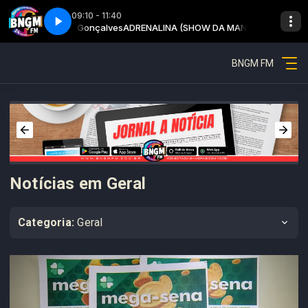
09:10 - 11:40
onatas Gonçalves
hã - Parte 4
Adrenalina - Show da manhã - Parte 4
ADRENALINA (SHOW DA MANHÂ) com Jhonatas Gonç
BNGM FM
Notícias em Geral
Categoria:
Geral