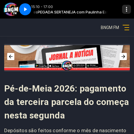
15:10 - 17:00
linha Esteves
Pegada sertaneja - Parte 1
PEGADA SERTANEJA com Paulinha Esteves
BNGM FM
Pé-de-Meia 2026: pagamento
da terceira parcela do começa
nesta segunda
Depósitos são feitos conforme o mês de nascimento