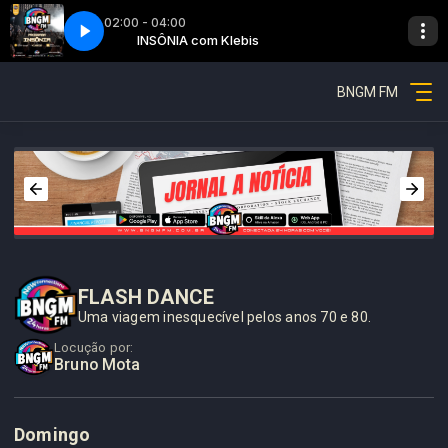
02:00 - 04:00
is
 12
Insônia - Parte 12
INSÔNIA com Klebis
BNGM FM
FLASH DANCE
Uma viagem inesquecível pelos anos 70 e 80.
Locução por:
Bruno Mota
Domingo