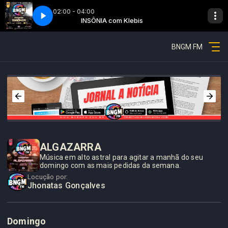
02:00 - 04:00
oares
lebis
arte 01
Insônia - Parte 01
INSÔNIA com Klebis
K7 com Diego Soares
BNGM FM
ALGAZARRA
Música em alto astral para agitar a manhã do seu
domingo com as mais pedidas da semana.
Locução por:
Jhonatas Gonçalves
Domingo