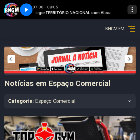
07:00 - 08:05
om Alexandre Dreger
Parte 3
Território nacional - Parte 3
TERRITÓRIO NACIONAL com Alexandre Dreger
BNGM FM
Notícias em Espaço Comercial
Categoria:
Espaço Comercial